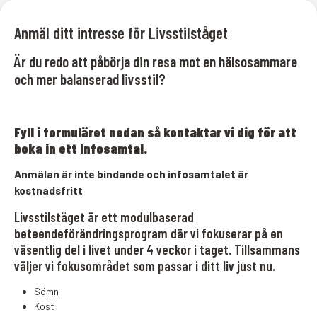
Anmäl ditt intresse för Livsstilståget
Är du redo att påbörja din resa mot en hälsosammare
och mer balanserad livsstil?
Fyll i formuläret nedan så kontaktar vi dig för att
boka in ett infosamtal.
Anmälan är inte bindande och infosamtalet är
kostnadsfritt
Livsstilståget är ett modulbaserad
beteendeförändringsprogram där vi fokuserar på en
väsentlig del i livet under 4 veckor i taget. Tillsammans
väljer vi fokusområdet som passar i ditt liv just nu.
Sömn
Kost